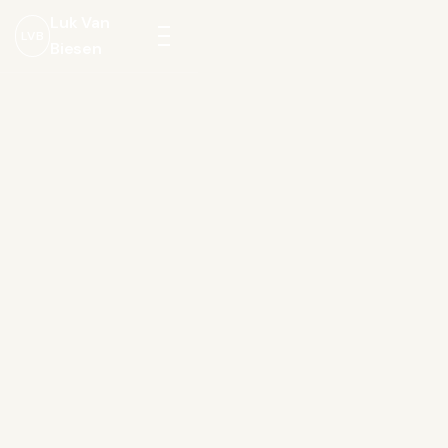
Luk Van
LVB
Biesen
Menu
openen