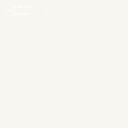
Luk Van
LVB
Biesen
Menu
openen