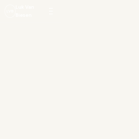
Luk Van
LVB
Biesen
Menu
openen