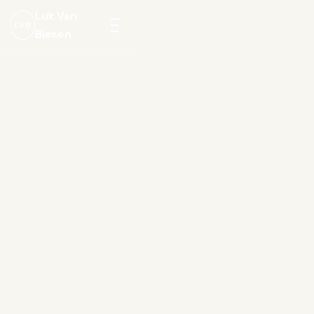
Luk Van
LVB
Biesen
Menu
openen