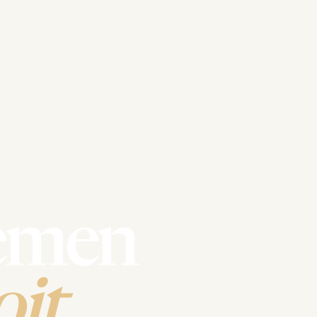
emen
it.