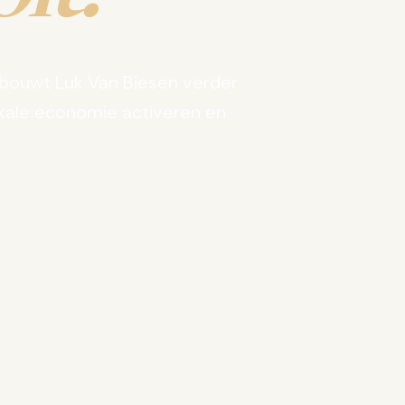
bouwt Luk Van Biesen verder
kale economie activeren en