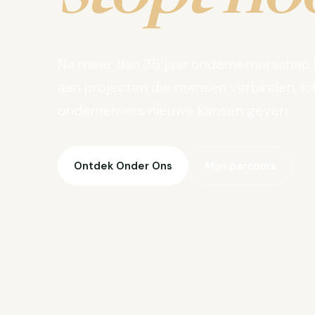
Na meer dan 35 jaar ondernemerschap 
aan projecten die mensen verbinden, lo
ondernemers nieuwe kansen geven.
Ontdek Onder Ons
Mijn parcours