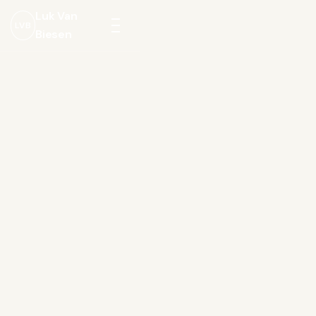
Luk Van
LVB
Biesen
Menu
openen