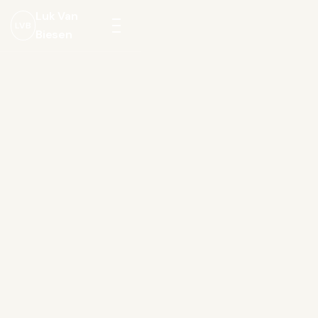
Luk Van
LVB
Biesen
Menu
openen