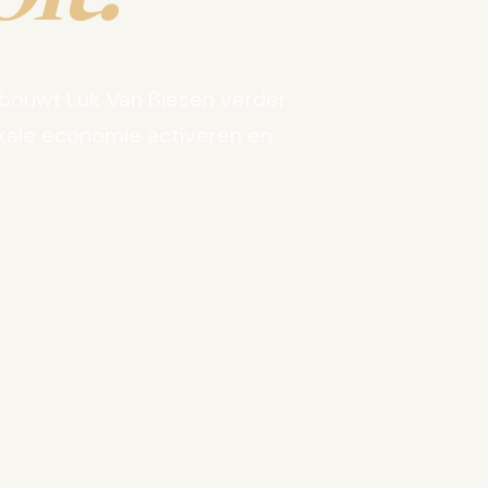
bouwt Luk Van Biesen verder
kale economie activeren en