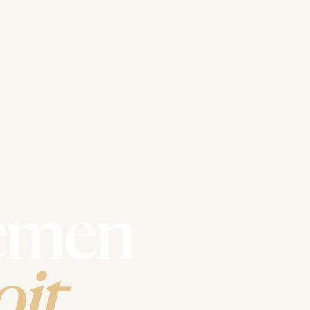
emen
it.