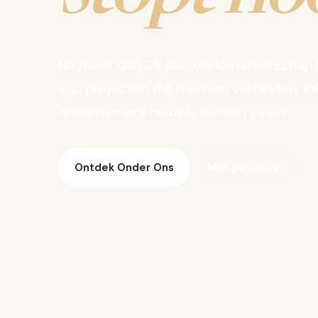
Na meer dan 35 jaar ondernemerschap 
aan projecten die mensen verbinden, lo
ondernemers nieuwe kansen geven.
Ontdek Onder Ons
Mijn parcours