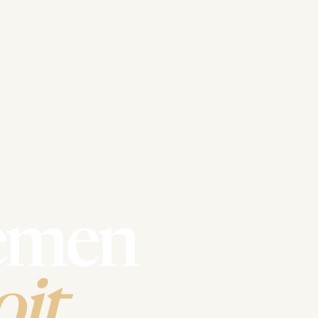
emen
it.