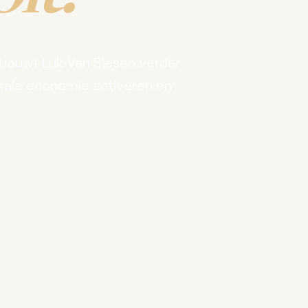
bouwt Luk Van Biesen verder
kale economie activeren en