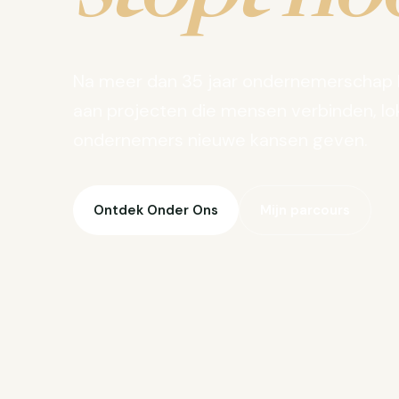
Na meer dan 35 jaar ondernemerschap 
aan projecten die mensen verbinden, lo
ondernemers nieuwe kansen geven.
Ontdek Onder Ons
Mijn parcours