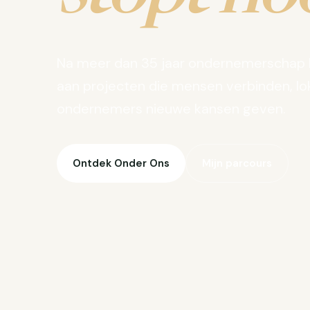
Na meer dan 35 jaar ondernemerschap 
aan projecten die mensen verbinden, lo
ondernemers nieuwe kansen geven.
Ontdek Onder Ons
Mijn parcours