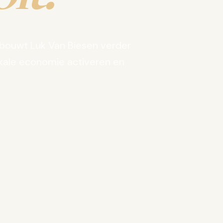
bouwt Luk Van Biesen verder
kale economie activeren en