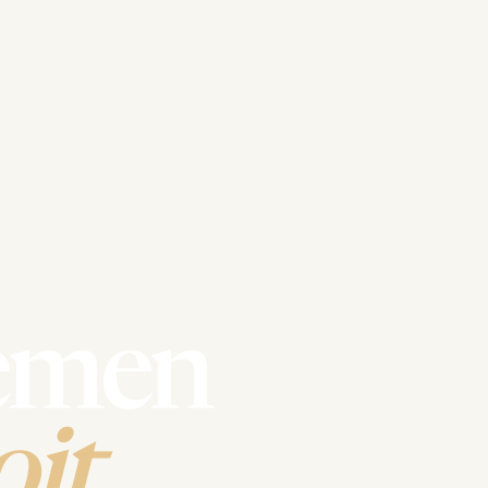
emen
it.