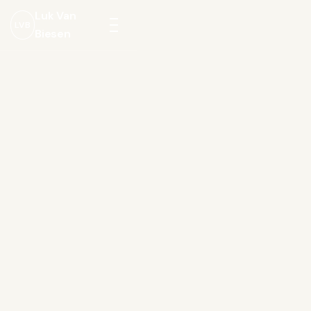
Luk Van
LVB
Biesen
Menu
openen