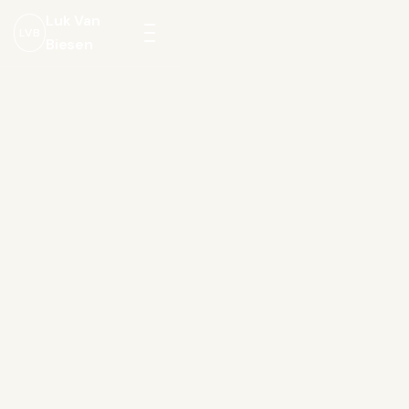
Luk Van
LVB
Biesen
Menu
openen