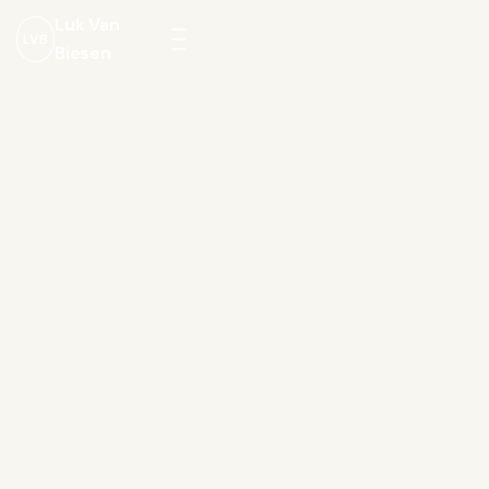
Luk Van
LVB
Biesen
Menu
openen