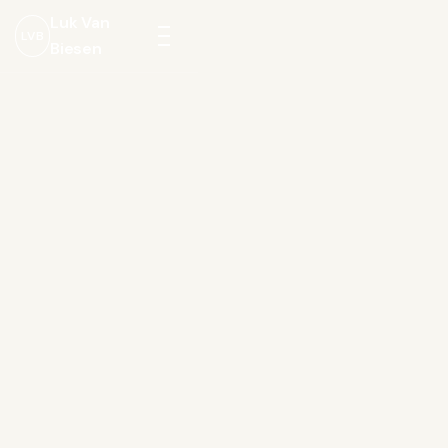
Luk Van
LVB
Biesen
Menu
openen