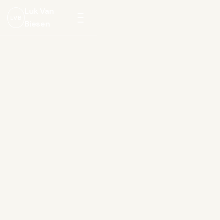
Luk Van
LVB
Biesen
Menu
openen