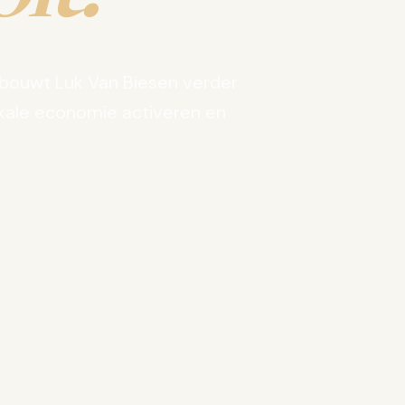
bouwt Luk Van Biesen verder
kale economie activeren en