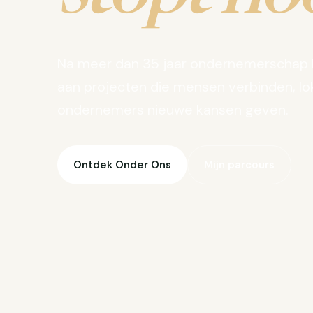
Na meer dan 35 jaar ondernemerschap 
aan projecten die mensen verbinden, lo
ondernemers nieuwe kansen geven.
Ontdek Onder Ons
Mijn parcours