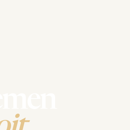
emen
it.