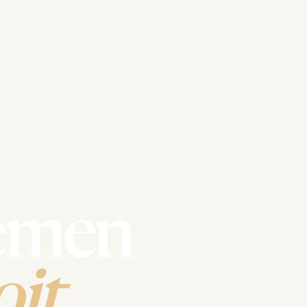
emen
it.