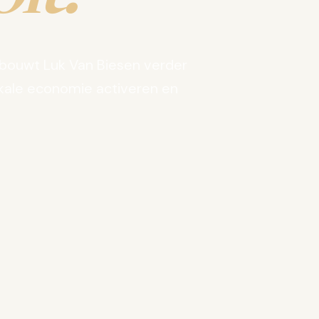
bouwt Luk Van Biesen verder
kale economie activeren en