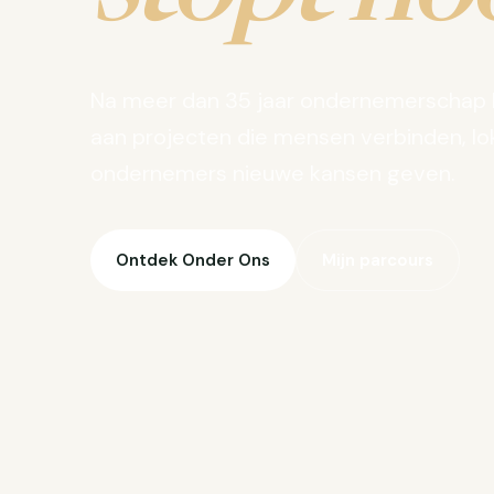
Na meer dan 35 jaar ondernemerschap 
aan projecten die mensen verbinden, lo
ondernemers nieuwe kansen geven.
Ontdek Onder Ons
Mijn parcours