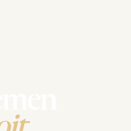
emen
it.