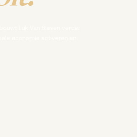
bouwt Luk Van Biesen verder
kale economie activeren en