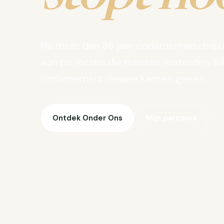
Na meer dan 35 jaar ondernemerschap 
aan projecten die mensen verbinden, lo
ondernemers nieuwe kansen geven.
Ontdek Onder Ons
Mijn parcours