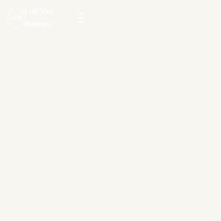
Luk Van
LVB
Biesen
Menu
openen