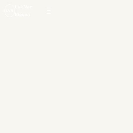
Luk Van
LVB
Biesen
Menu
openen