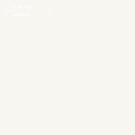
Luk Van
LVB
Biesen
Menu
openen