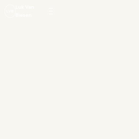
Luk Van
LVB
Biesen
Menu
openen