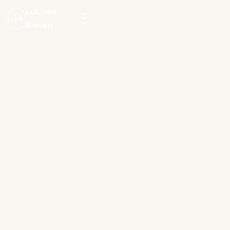
Luk Van
LVB
Biesen
Menu
openen