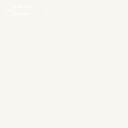
Luk Van
LVB
Biesen
Menu
openen