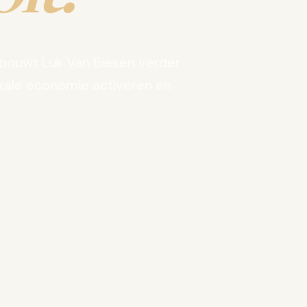
bouwt Luk Van Biesen verder
kale economie activeren en