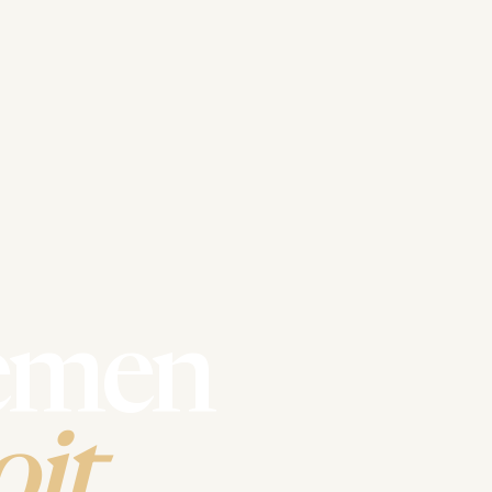
emen
it.