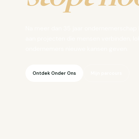
Na meer dan 35 jaar ondernemerschap 
aan projecten die mensen verbinden, lo
ondernemers nieuwe kansen geven.
Ontdek Onder Ons
Mijn parcours