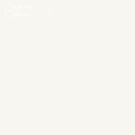
Luk Van
LVB
Biesen
Menu
openen