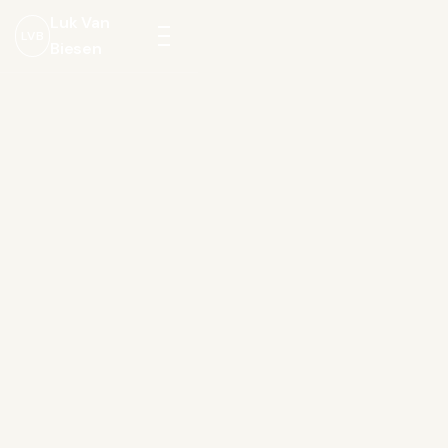
Luk Van
LVB
Biesen
Menu
openen