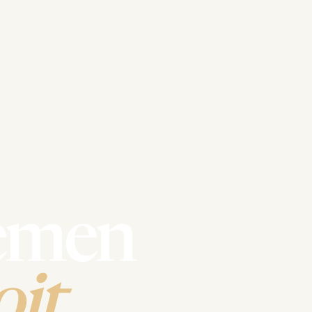
emen
it.