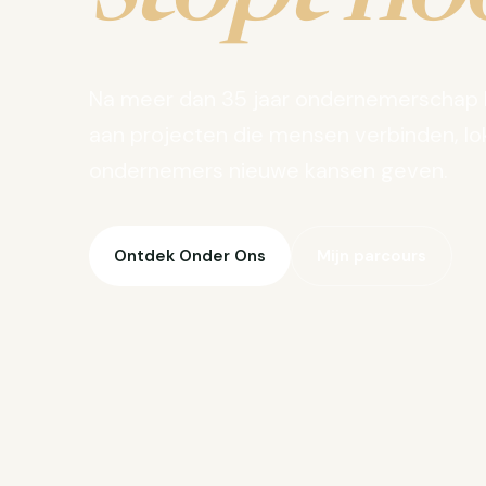
Na meer dan 35 jaar ondernemerschap 
aan projecten die mensen verbinden, lo
ondernemers nieuwe kansen geven.
Ontdek Onder Ons
Mijn parcours