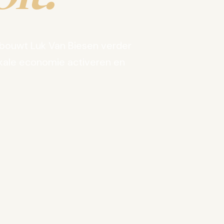
bouwt Luk Van Biesen verder
kale economie activeren en