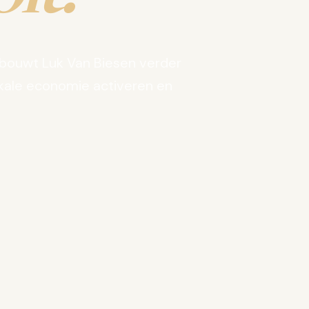
bouwt Luk Van Biesen verder
kale economie activeren en