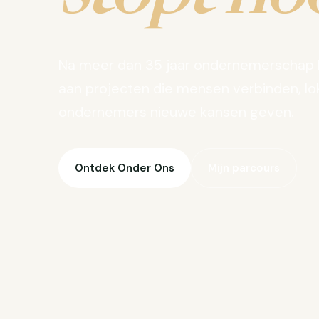
Na meer dan 35 jaar ondernemerschap 
aan projecten die mensen verbinden, lo
ondernemers nieuwe kansen geven.
Ontdek Onder Ons
Mijn parcours