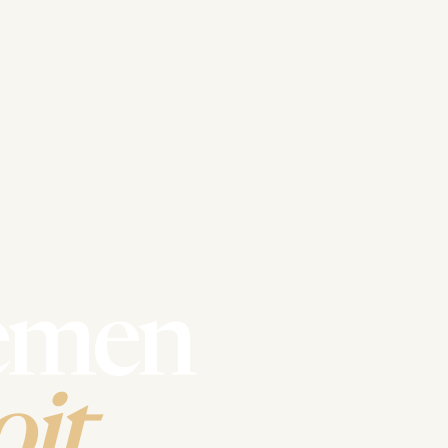
emen
it.