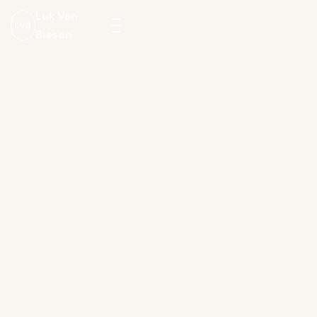
Luk Van
LVB
Biesen
Menu
openen