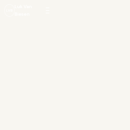
Luk Van
LVB
Biesen
Menu
openen