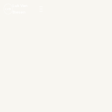
Luk Van
LVB
Biesen
Menu
openen