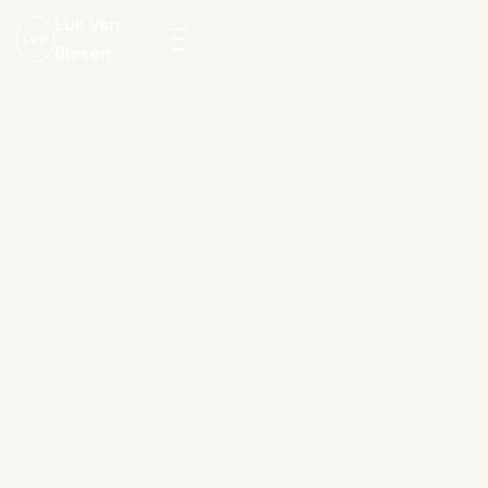
Luk Van
LVB
Biesen
Menu
openen