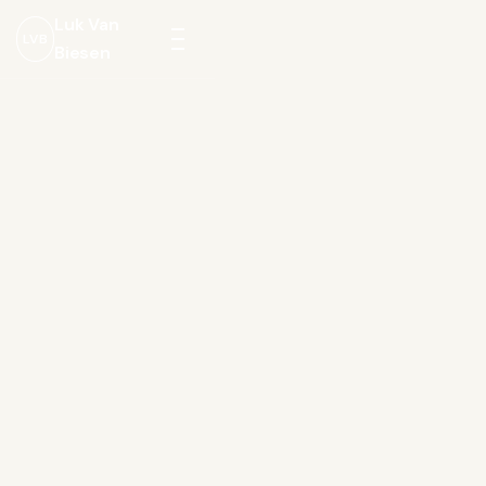
Luk Van
LVB
Biesen
Menu
openen