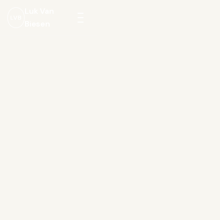
Luk Van
LVB
Biesen
Menu
openen