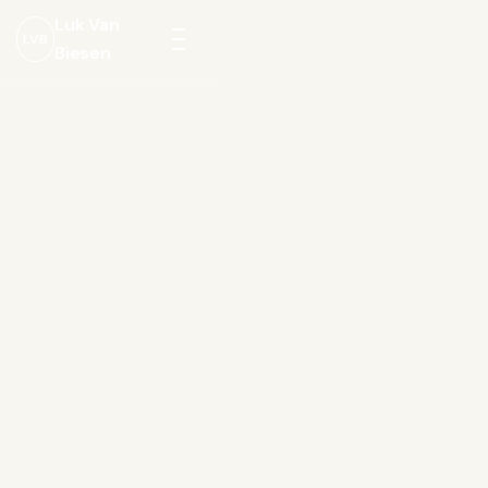
Luk Van
LVB
Biesen
Menu
openen