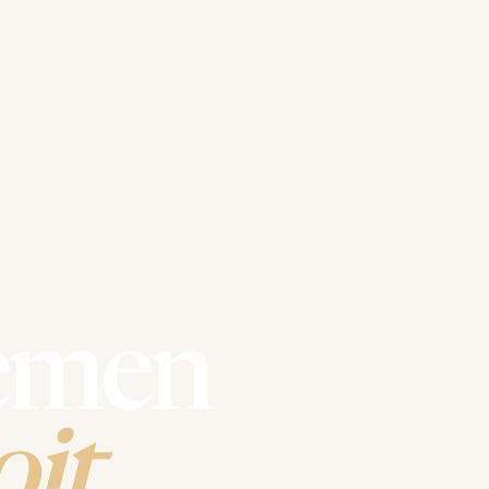
emen
it.