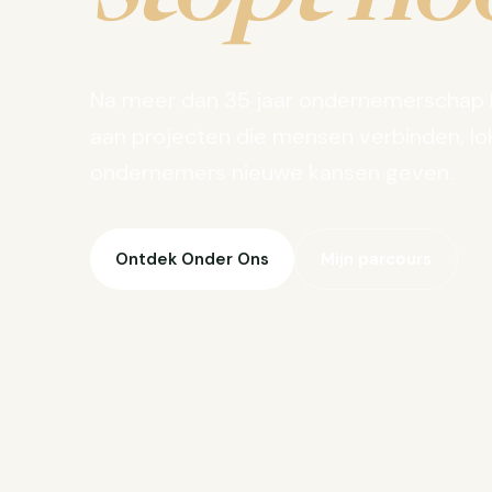
Na meer dan 35 jaar ondernemerschap 
aan projecten die mensen verbinden, lo
ondernemers nieuwe kansen geven.
Ontdek Onder Ons
Mijn parcours