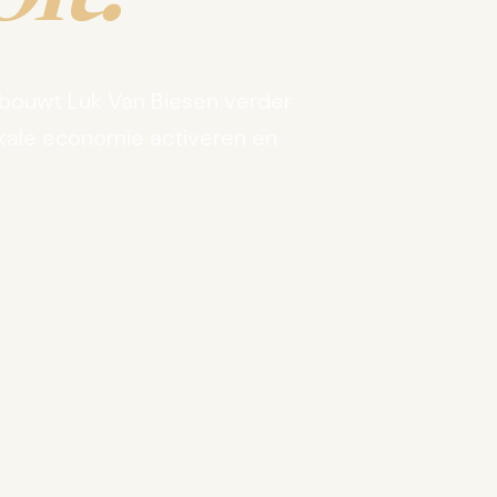
bouwt Luk Van Biesen verder
kale economie activeren en