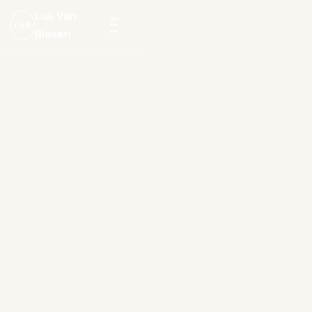
Luk Van
LVB
Biesen
Menu
openen