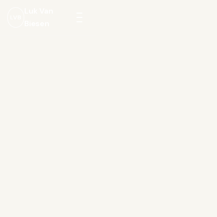
Luk Van
LVB
Biesen
Menu
openen