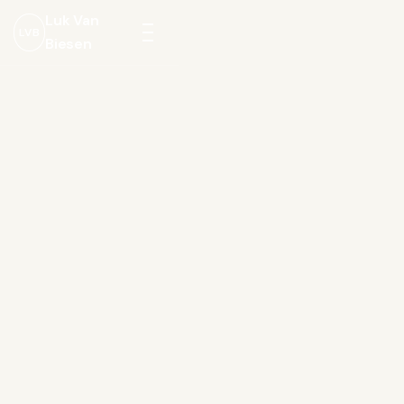
Luk Van
LVB
Biesen
Menu
openen