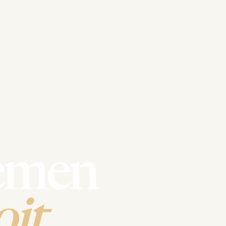
emen
it.