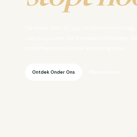
Na meer dan 35 jaar ondernemerschap 
aan projecten die mensen verbinden, lo
ondernemers nieuwe kansen geven.
Ontdek Onder Ons
Mijn parcours