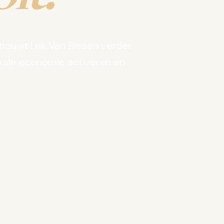
bouwt Luk Van Biesen verder
kale economie activeren en