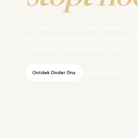
Na meer dan 35 jaar ondernemerschap 
aan projecten die mensen verbinden, lo
ondernemers nieuwe kansen geven.
Ontdek Onder Ons
Mijn parcours