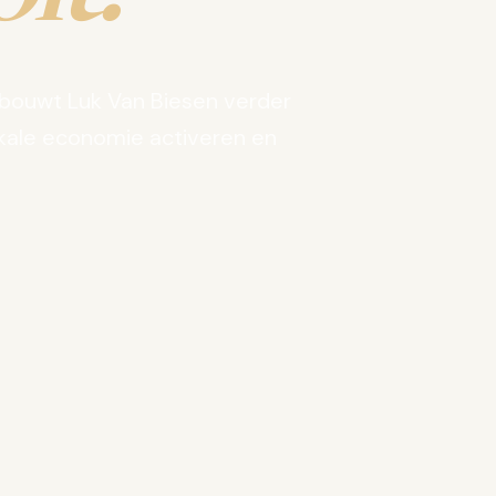
bouwt Luk Van Biesen verder
kale economie activeren en