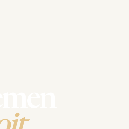
emen
it.