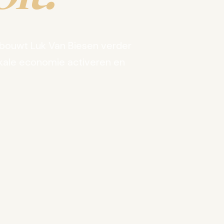
bouwt Luk Van Biesen verder
kale economie activeren en