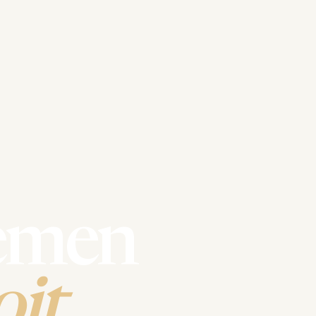
emen
it.