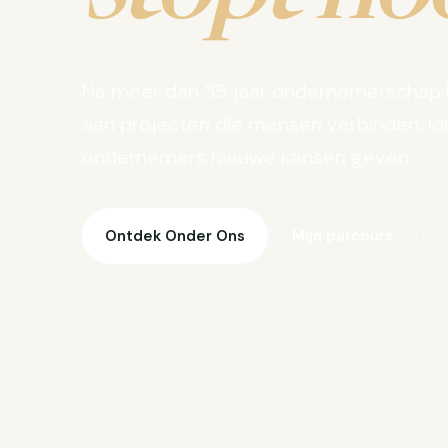
Na meer dan 35 jaar ondernemerschap 
aan projecten die mensen verbinden, lo
ondernemers nieuwe kansen geven.
Ontdek Onder Ons
Mijn parcours