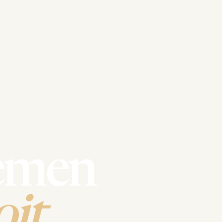
emen
it.