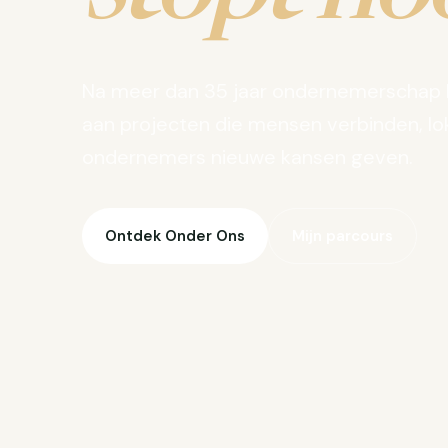
Na meer dan 35 jaar ondernemerschap 
aan projecten die mensen verbinden, lo
ondernemers nieuwe kansen geven.
Ontdek Onder Ons
Mijn parcours