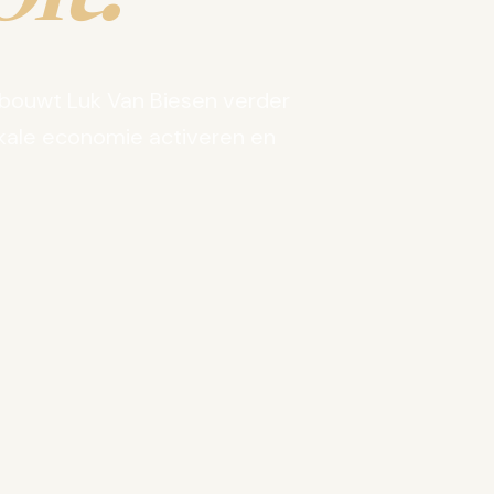
bouwt Luk Van Biesen verder
kale economie activeren en