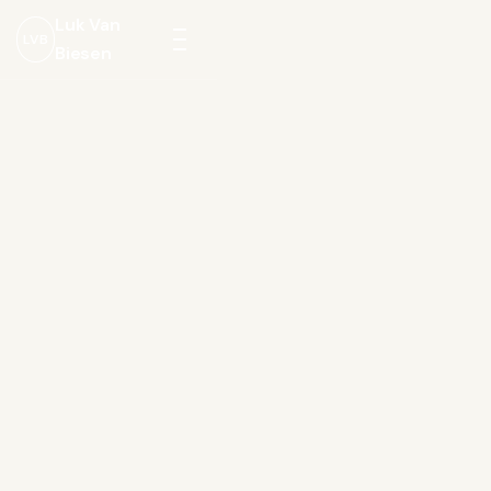
Luk Van
LVB
Biesen
Menu
openen