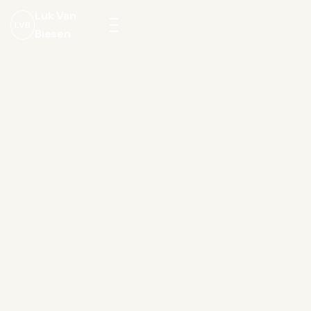
Luk Van
LVB
Biesen
Menu
openen