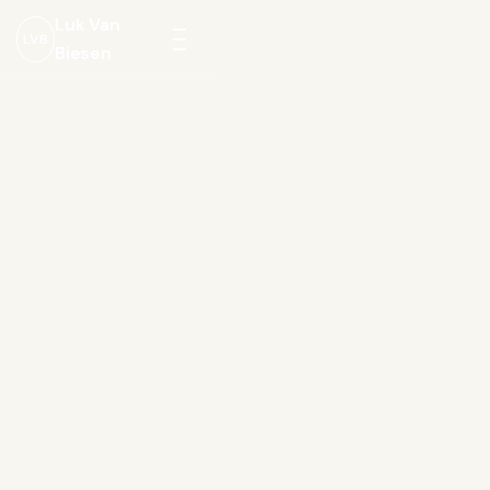
Luk Van
LVB
Biesen
Menu
openen