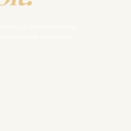
bouwt Luk Van Biesen verder
kale economie activeren en