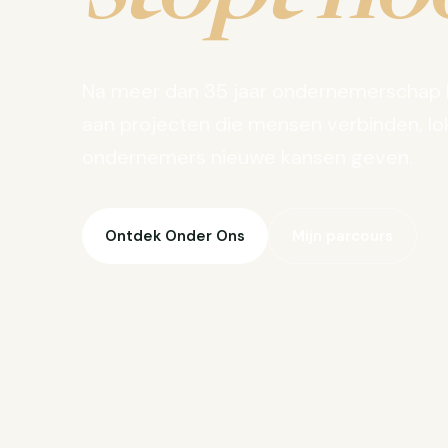
Na meer dan 35 jaar ondernemerschap 
aan projecten die mensen verbinden, lo
ondernemers nieuwe kansen geven.
Ontdek Onder Ons
Mijn parcours