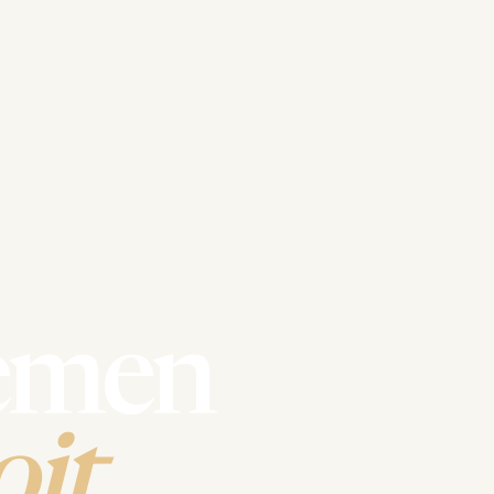
emen
it.