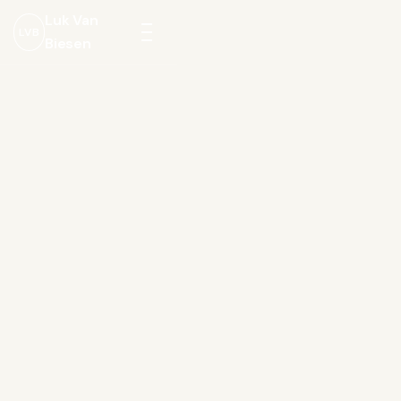
Luk Van
LVB
Biesen
Menu
openen