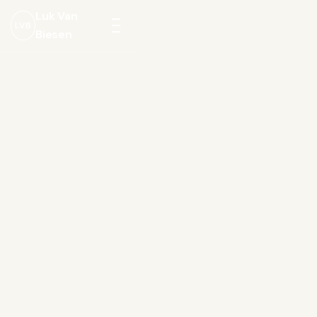
Luk Van
LVB
Biesen
Menu
openen